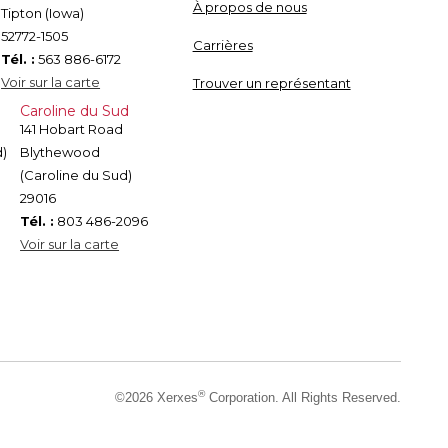
À propos de nous
Tipton (Iowa)
52772-1505
Carrières
Tél. :
563 886-6172
Voir sur la carte
Trouver un représentant
Caroline du Sud
141 Hobart Road
d)
Blythewood
(Caroline du Sud)
29016
Tél. :
803 486-2096
Voir sur la carte
®
©2026 Xerxes
Corporation. All Rights Reserved.