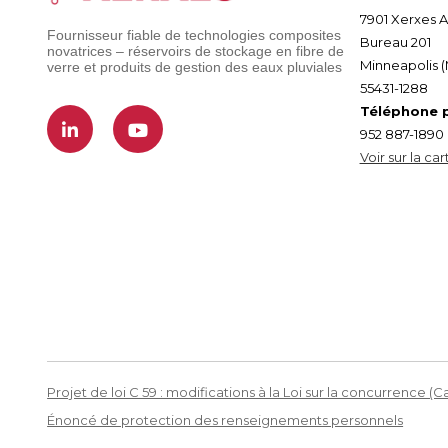
7901 Xerxes 
Fournisseur fiable de technologies composites
Bureau 201
novatrices – réservoirs de stockage en fibre de
Minneapolis 
verre et produits de gestion des eaux pluviales
55431-1288
Téléphone pr
952 887-1890
Voir sur la car
Projet de loi C 59 : modifications à la Loi sur la concurrence (
Énoncé de protection des renseignements personnels