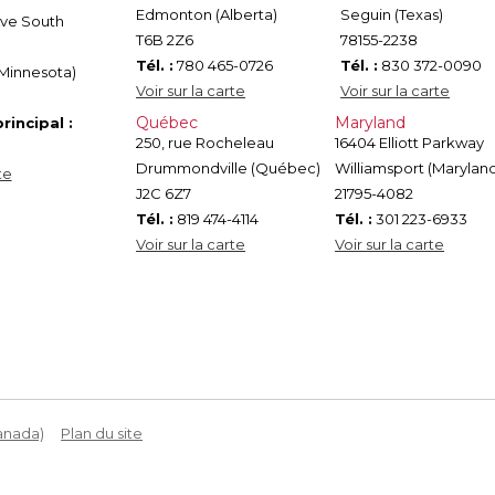
Edmonton (Alberta)
Seguin (Texas)
Ave South
T6B 2Z6
78155-2238
Tél. :
780 465-0726
Tél. :
830 372-0090
(Minnesota)
Voir sur la carte
Voir sur la carte
Québec
Maryland
incipal :
250, rue Rocheleau
16404 Elliott Parkway
Drummondville (Québec)
Williamsport (Marylan
te
J2C 6Z7
21795-4082
Tél. :
819 474-4114
Tél. :
301 223-6933
Voir sur la carte
Voir sur la carte
Canada)
Plan du site